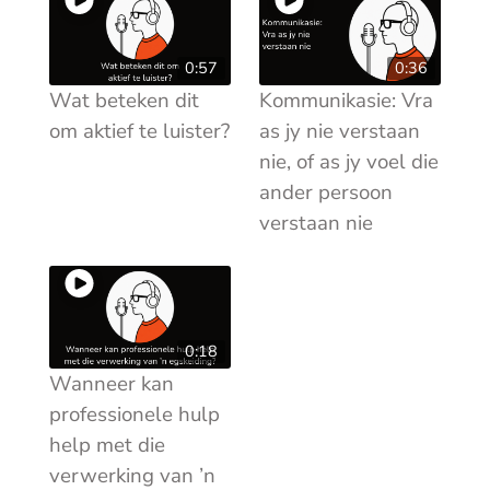
0:57
0:36
Wat beteken dit
Kommunikasie: Vra
om aktief te luister?
as jy nie verstaan
nie, of as jy voel die
ander persoon
verstaan nie
0:18
Wanneer kan
professionele hulp
help met die
verwerking van ’n