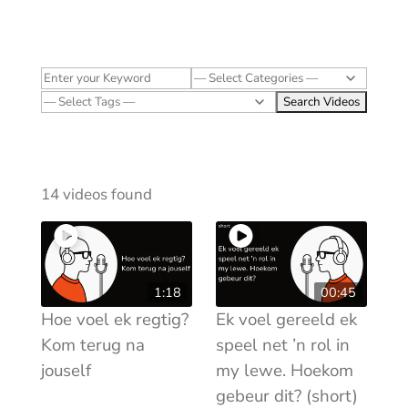
14 videos found
1:18
00:45
Hoe voel ek regtig?
Ek voel gereeld ek
Kom terug na
speel net ’n rol in
jouself
my lewe. Hoekom
gebeur dit? (short)