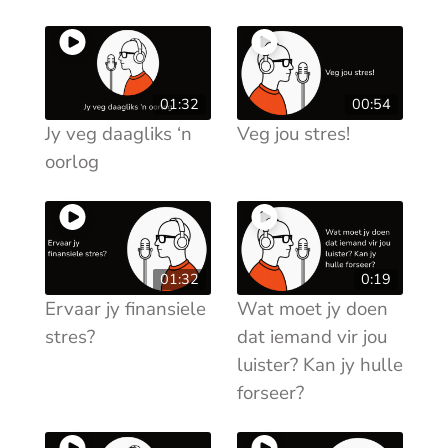
01:32
00:54
Jy veg daagliks ‘n
Veg jou stres!
oorlog
01:32
0:19
Ervaar jy finansiele
Wat moet jy doen
stres?
dat iemand vir jou
luister? Kan jy hulle
forseer?